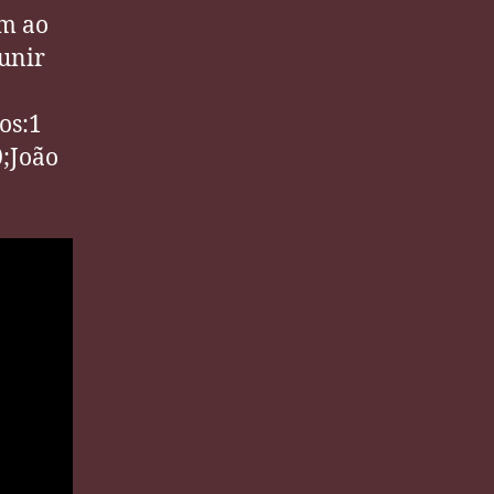
um ao
unir
os:1
0;João