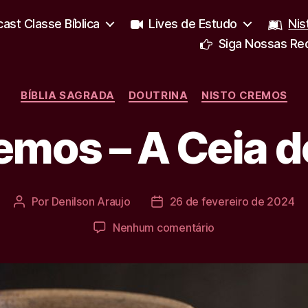
ast Classe Bíblica
Lives de Estudo
Nis
Siga Nossas Re
Categorias
BÍBLIA SAGRADA
DOUTRINA
NISTO CREMOS
emos – A Ceia 
Por
Denilson Araujo
26 de fevereiro de 2024
Autor
Data
do
de
em
Nenhum comentário
post
publicação
Nisto
Cremos
–
A