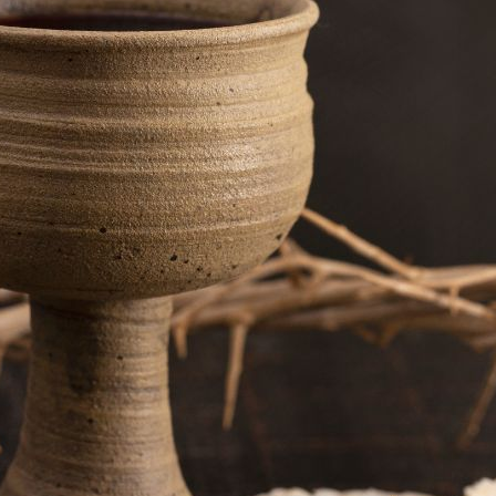
Ceia
do
Senhor