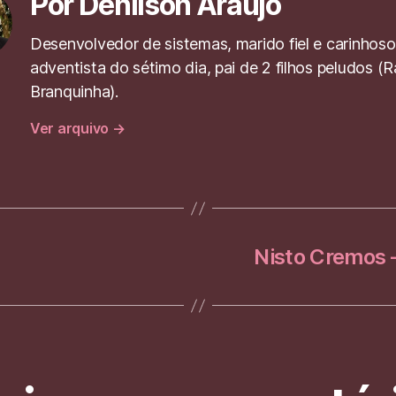
Por Denilson Araujo
o
k
Desenvolvedor de sistemas, marido fiel e carinhoso,
adventista do sétimo dia, pai de 2 filhos peludos (
Branquinha).
Ver arquivo
→
Nisto Cremos –