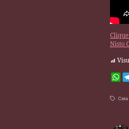
Clique
Nisto 
Visu
h
at
Ceia
Tags
s
A
p