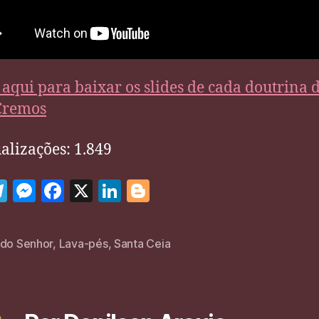
 aqui para baixar os slides de cada doutrina 
Cremos
alizações:
1.849
W
T
M
F
X
Li
Bl
el
es
a
n
o
e
se
c
k
g
 do Senhor
,
Lava-pés
,
Santa Ceia
gr
n
e
e
g
a
g
b
dI
er
m
er
o
n