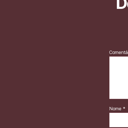
D
Comentá
Nome
*