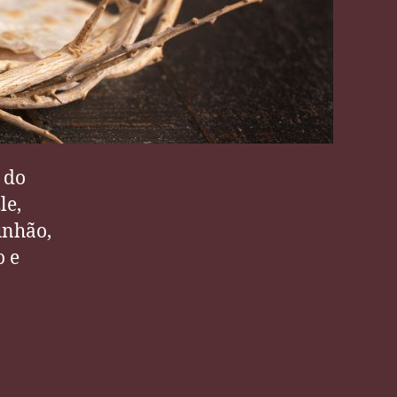
 do
le,
unhão,
o e