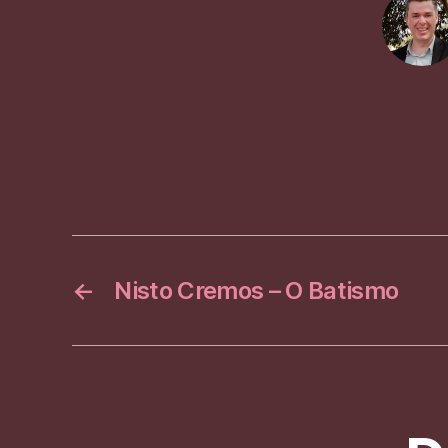
p
←
Nisto Cremos – O Batismo