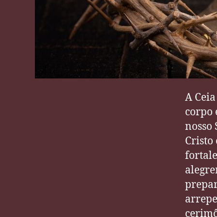
A Ceia
corpo 
nosso 
Cristo
fortal
alegre
prepar
arrepe
cerimô