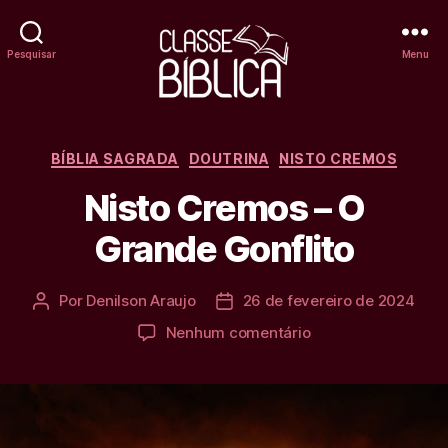
Pesquisar
Menu
Classe
Bíblica
Categorias
BÍBLIA SAGRADA
DOUTRINA
NISTO CREMOS
Online
Nisto Cremos – O
Grande Gonflito
Por
Denilson Araujo
26 de fevereiro de 2024
Autor
Data
do
de
em
Nenhum comentário
post
publicação
Nisto
Cremos
–
O
Grande