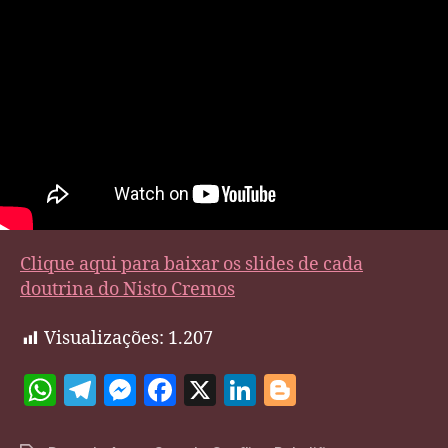
Clique aqui para baixar os slides de cada
doutrina do Nisto Cremos
Visualizações:
1.207
W
T
M
F
X
Li
Bl
h
el
es
a
n
o