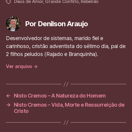
at
e
se
c
k
g
Deus de Amor
,
Grande Conflito
,
Rebelião
Tags
s
gr
n
e
e
g
A
a
g
b
dI
er
Por Denilson Araujo
p
m
er
o
n
p
o
Desenvolvedor de sistemas, marido fiel e
carinhoso, cristão adventista do sétimo dia, pai de
k
2 filhos peludos (Rajado e Branquinha).
Ver arquivo
→
←
Nisto Cremos – A Natureza do Homem
→
Nisto Cremos – Vida, Morte e Ressurreição de
Cristo