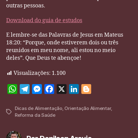
outras pessoas.
Download do guia de estudos
E lembre-se das Palavras de Jesus em Mateus
18:20: “Porque, onde estiverem dois ou três
reunidos em meu nome, ali estou no meio
deles”. Que Deus te abençoe!
Visualizações:
1.100
W
T
M
F
X
Li
Bl
h
el
es
a
n
o
at
e
se
c
k
g
Dicas de Alimentação
,
Orientação Alimentar
,
Tags
Reforma da Saúde
s
gr
n
e
e
g
A
a
g
b
dI
er