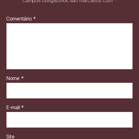
Campos obrigatórios são marcados com
*
Comentário
*
Nome
*
E-mail
*
Site