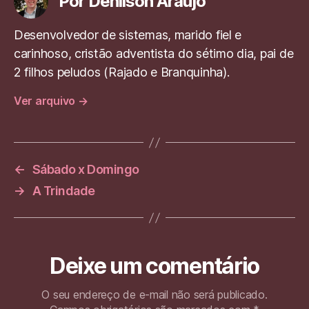
p
m
er
o
n
Por Denilson Araujo
p
o
Desenvolvedor de sistemas, marido fiel e
k
carinhoso, cristão adventista do sétimo dia, pai de
2 filhos peludos (Rajado e Branquinha).
Ver arquivo
→
←
Sábado x Domingo
→
A Trindade
Deixe um comentário
O seu endereço de e-mail não será publicado.