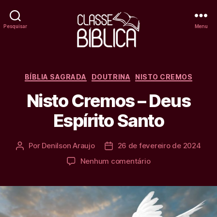
Pesquisar
Menu
Classe
Bíblica
Categorias
BÍBLIA SAGRADA
DOUTRINA
NISTO CREMOS
Online
Nisto Cremos – Deus
Espírito Santo
Por
Denilson Araujo
26 de fevereiro de 2024
Autor
Data
do
de
em
Nenhum comentário
post
publicação
Nisto
Cremos
–
Deus
Espírito