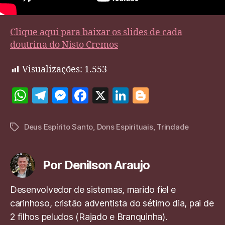
Clique aqui para baixar os slides de cada
doutrina do Nisto Cremos
Visualizações:
1.553
W
T
M
F
X
Li
Bl
h
el
es
a
n
o
at
e
se
c
k
g
Deus Espírito Santo
,
Dons Espirituais
,
Trindade
Tags
s
gr
n
e
e
g
A
a
g
b
dI
er
Por Denilson Araujo
p
m
er
o
n
p
o
Desenvolvedor de sistemas, marido fiel e
carinhoso, cristão adventista do sétimo dia, pai de
k
2 filhos peludos (Rajado e Branquinha).