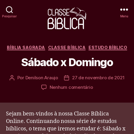
Pesquisar
Menu
Classe
Bíblica
Categorias
BÍBLIA SAGRADA
CLASSE BÍBLICA
ESTUDO BÍBLICO
Online
Sábado x Domingo
Por
Denilson Araujo
27 de novembro de 2021
Autor
Data
do
de
em
Nenhum comentário
post
publicação
Sábado
x
Domingo
Sejam bem-vindos à nossa Classe Bíblica
Online. Continuando nossa série de estudos
bíblicos, o tema que iremos estudar é: Sábado x