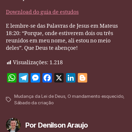
Download do guia de estudos
E lembre-se das Palavras de Jesus em Mateus
18:20: “Porque, onde estiverem dois ou três
reunidos em meu nome, ali estou no meio
deles”. Que Deus te abençoe!
Visualizações:
1.218
W
T
M
F
X
Li
Bl
h
el
es
a
n
o
at
e
se
c
k
g
Mudança da Lei de Deus
,
O mandamento esquecido
,
Tags
Sábado da criação
s
gr
n
e
e
g
A
a
g
b
dI
er
p
m
er
o
n
Por Denilson Araujo