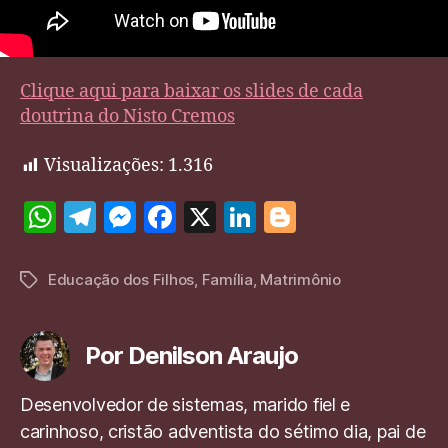
Clique aqui para baixar os slides de cada
doutrina do Nisto Cremos
Visualizações:
1.316
W
T
M
F
X
Li
Bl
h
el
es
a
n
o
at
e
se
c
k
g
Educação dos Filhos
,
Família
,
Matrimônio
Tags
s
gr
n
e
e
g
A
a
g
b
dI
er
Por Denilson Araujo
p
m
er
o
n
p
o
Desenvolvedor de sistemas, marido fiel e
carinhoso, cristão adventista do sétimo dia, pai de
k