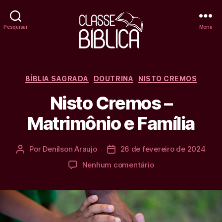
Pesquisar
Menu
Classe
Bíblica
Categorias
BÍBLIA SAGRADA
DOUTRINA
NISTO CREMOS
Online
Nisto Cremos –
Matrimônio e Família
Por
Denilson Araujo
26 de fevereiro de 2024
Autor
Data
do
de
em
Nenhum comentário
post
publicação
Nisto
Cremos
–
Matrimônio
e