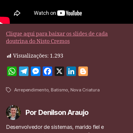
Clique aqui para baixar os slides de cada
doutrina do Nisto Cremos
Visualizações:
1.293
W
T
M
F
X
Li
Bl
h
el
es
a
n
o
at
e
se
c
k
g
Arrependimento
,
Batismo
,
Nova Criatura
Tags
s
gr
n
e
e
g
A
a
g
b
dI
er
Por Denilson Araujo
p
m
er
o
n
p
o
Desenvolvedor de sistemas, marido fiel e