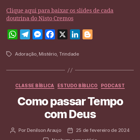
Clique aqui para baixar os slides de cada
doutrina do Nisto Cremos
W
T
M
F
X
Li
Bl
h
el
es
a
n
o
at
e
se
c
k
g
Adoração
,
Mistério
,
Trindade
Tags
s
gr
n
e
e
g
A
a
g
b
dI
er
p
m
er
o
n
Categorias
CLASSE BÍBLICA
ESTUDO BÍBLICO
PODCAST
p
o
Como passar Tempo
k
com Deus
Por
Denilson Araujo
25 de fevereiro de 2024
Autor
Data
do
de
em