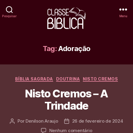
Pesquisar
Menu
Classe
Bíblica
Tag:
Adoração
Online
Categorias
BÍBLIA SAGRADA
DOUTRINA
NISTO CREMOS
Nisto Cremos – A
Trindade
Por
Denilson Araujo
26 de fevereiro de 2024
Autor
Data
do
de
em
Nenhum comentário