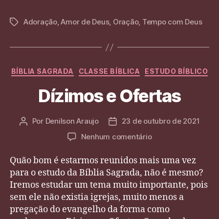
h
el
es
a
n
o
Deus”
at
e
se
c
k
g
Adoração
,
Amor de Deus
,
Oração
,
Tempo com Deus
Tags
s
gr
n
e
e
g
A
a
g
b
dI
er
p
m
er
o
n
Categorias
BÍBLIA SAGRADA
CLASSE BÍBLICA
ESTUDO BÍBLICO
p
o
Dízimos e Ofertas
k
Por
Denilson Araujo
23 de outubro de 2021
Autor
Data
do
de
em
Nenhum comentário
post
publicação
Dízimos
e
Quão bom é estarmos reunidos mais uma vez
Ofertas
para o estudo da Bíblia Sagrada, não é mesmo?
Iremos estudar um tema muito importante, pois
sem ele não existia igrejas, muito menos a
pregação do evangelho da forma como