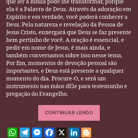
que ler a Bíblia pode lhe transformar, porque
ela é a Palavra de Deus. Através da adoração em
Espírito e em verdade, você poderá conhecer a
Deus. Pela natureza e revelação da Pessoa de
Jesus Cristo, enxergará que Deus se faz presente
bem pertinho de você. A oração é essencial, e
pedir em nome de Jesus, é mais ainda, e
também conversamos sobre isso nesse tema.
Por fim, momentos de devoção pessoal são
importantes, e Deus está presente a qualquer
momento do dia. Procure-O, e será um
instrumento nas mãos dEle para testemunho e
pregação do Evangelho.
“Como
CONTINUAR LENDO
passar
Tempo
W
T
M
F
X
Li
Bl
com