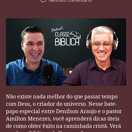
Nenhum comentário
post
publicação
Como
passar
Tempo
com
Deus
Não existe nada melhor do que passar tempo
com Deus, o criador do universo. Nesse bate-
papo especial entre Denilson Araujo e o pastor
Amilton Menezes, você aprenderá dicas úteis
de como obter êxito na caminhada cristã. Verá