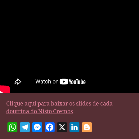
Clique aqui para baixar os slides de cada
doutrina do Nisto Cremos
W
T
M
F
X
Li
Bl
h
el
es
a
n
o