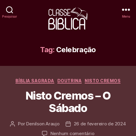
Pesquisar
Menu
Classe
Bíblica
Tag:
Celebração
Online
Categorias
BÍBLIA SAGRADA
DOUTRINA
NISTO CREMOS
Nisto Cremos – O
Sábado
Por
Denilson Araujo
26 de fevereiro de 2024
Autor
Data
do
de
em
Nenhum comentário