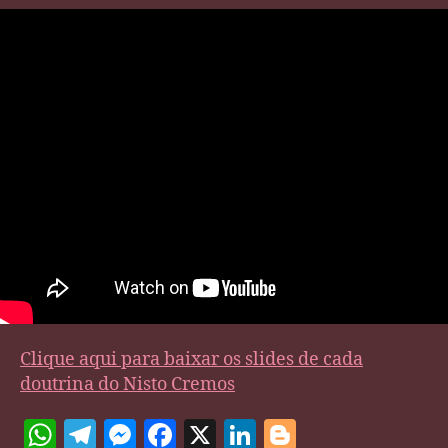
Clique aqui para baixar os slides de cada
doutrina do Nisto Cremos
W
T
M
F
X
Li
Bl