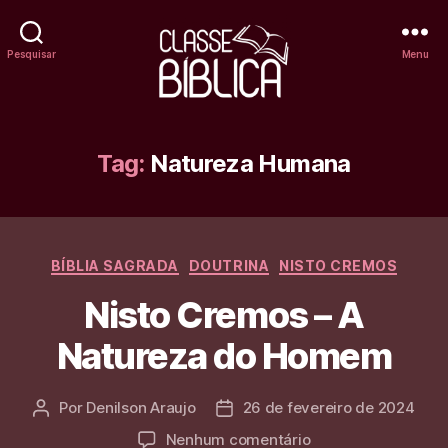
Pesquisar
Menu
Classe
Bíblica
Tag:
Natureza Humana
Online
Categorias
BÍBLIA SAGRADA
DOUTRINA
NISTO CREMOS
Nisto Cremos – A
Natureza do Homem
Por
Denilson Araujo
26 de fevereiro de 2024
Autor
Data
do
de
em
Nenhum comentário